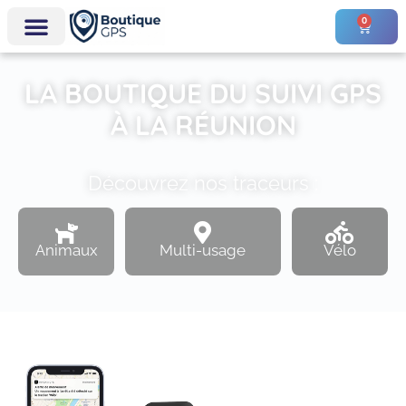
0
LA BOUTIQUE DU SUIVI GPS
À LA RÉUNION
Découvrez nos traceurs :
Animaux
Multi-usage
Vélo